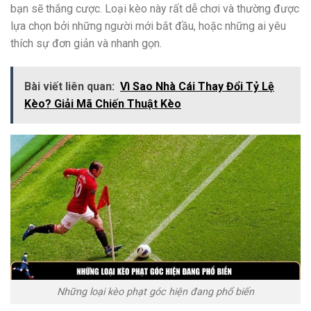
bạn sẽ thắng cược. Loại kèo này rất dễ chơi và thường được
lựa chọn bởi những người mới bắt đầu, hoặc những ai yêu
thích sự đơn giản và nhanh gọn.
Bài viết liên quan:
Vì Sao Nhà Cái Thay Đổi Tỷ Lệ
Kèo? Giải Mã Chiến Thuật Kèo
Những loại kèo phạt góc hiện đang phổ biến