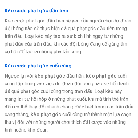
Kèo cược phạt góc đầu tiên
Kèo cược phạt góc đầu tiên sẽ yêu cầu người chơi dự đoán
đội bóng nào sẽ thực hiện đá quả phạt góc đầu tiên trong
trận đấu. Loại kèo này tạo ra sự kịch tính ngay từ những
phút đầu của trận đấu, khi các đội bóng đang cố gắng tìm
cơ hội để tạo ra những pha tấn công.
Kèo cược phạt góc cuối cùng
Ngược lại với
kèo phạt góc
đầu tiên,
kèo phạt góc
cuối
cùng tập trung vào việc dự đoán đội bóng nào sẽ tiến hành
đá quả phạt góc cuối cùng trong trận đấu. Loại kèo này
mang lại sự hồi hộp ở những phút cuối, khi mà tình thế trận
đấu có thể thay đổi nhanh chóng. Đặc biệt trong các trận đấu
căng thẳng,
kèo phạt góc
cuối cùng trở thành một lựa chọn
thú vị đối với những người chơi thích đặt cược vào những
tình huống khó đoán.