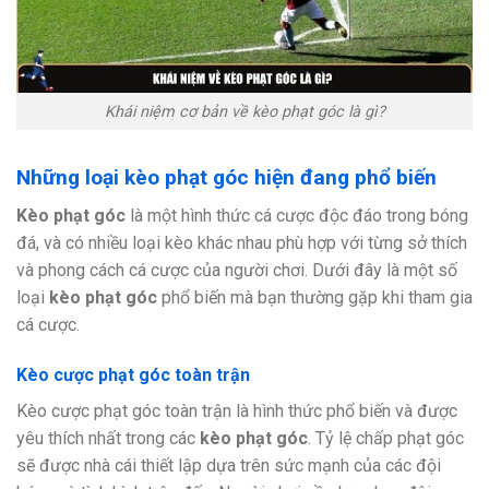
Khái niệm cơ bản về kèo phạt góc là gì?
Những loại kèo phạt góc hiện đang phổ biến
Kèo phạt góc
là một hình thức cá cược độc đáo trong bóng
đá, và có nhiều loại kèo khác nhau phù hợp với từng sở thích
và phong cách cá cược của người chơi. Dưới đây là một số
loại
kèo phạt góc
phổ biến mà bạn thường gặp khi tham gia
cá cược.
Kèo cược phạt góc toàn trận
Kèo cược phạt góc toàn trận là hình thức phổ biến và được
yêu thích nhất trong các
kèo phạt góc
. Tỷ lệ chấp phạt góc
sẽ được nhà cái thiết lập dựa trên sức mạnh của các đội