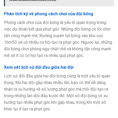
Phân tích kỹ về phong cách chơi của đội bóng
Phong cách chơi của đội bóng là yếu tố quan trọng trong
việc dự đoán kết quả phạt góc. Những đội bóng có lối chơi
tấn công mạnh mẽ, thường xuyên tạt bóng vào khu vực
16m50 sẽ có nhiều cơ hội tạo ra phạt góc. Ngược lại, những
đội bóng chơi phòng ngự chặt chẽ và không tấn công mạnh
mẽ sẽ ít có cơ hội tạo ra nhiều quả phạt góc.
Xem xét lịch sử đối đầu giữa hai đội
Lịch sử đối đầu giữa hai đội bóng cũng là một yếu tố quan
trọng. Khi hai đội gặp nhau nhiều lần, bạn có thể dễ dàng
nhận ra xu hướng về số lượng phạt góc mà mỗi đội tạo ra
trong những lần đối đầu trước đó. Một số đội bóng có xu
hướng tạo nhiều phạt góc khi gặp nhau, trong khi một số
khác lại ít tạo ra phạt góc.