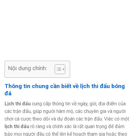
Nội dung chính:
Thông tin chung cần biết về lịch thi đấu bóng
đá
Lịch thi đấu
cung cấp thông tin về ngày, giờ, địa điểm của
các trận đấu, giúp người hâm mộ, các chuyên gia và người
chơi cá cược theo dõi và dự đoán các trận đấu. Việc có một
lịch thi đấu
rõ ràng và chính xác là rất quan trọng để đảm
bảo mọi người đều có thể lên kế hoạch tham gia hoặc theo