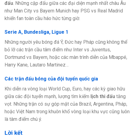
đấu
. Những cặp đấu giữa các đại diện mạnh nhất châu Âu
như Man City vs Bayern Munich hay PSG vs Real Madrid
khiến fan toàn cầu háo hức từng giờ.
Serie A, Bundesliga, Ligue 1
Những người yêu bóng đá Ý, Đức hay Pháp cũng không thể
bỏ lỡ các trận cầu tâm điểm như Inter vs Juventus,
Dortmund vs Bayern, hoặc các màn trình diễn của Mbappé,
Harry Kane, Lautaro Martinez…
Các trận đấu bóng của đội tuyển quốc gia
Khi diễn ra vòng loại World Cup, Euro, hay các kỳ giao hữu
giữa các đội tuyển mạnh, lượng tìm kiếm
lịch thi đấu
tăng
vọt. Những trận có sự góp mặt của Brazil, Argentina, Pháp,
hoặc Việt Nam trong khuôn khổ vòng loại khu vực cũng luôn
là tâm điểm chú ý.
Lời kết