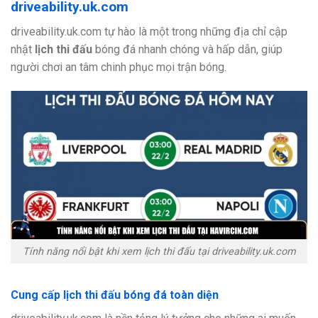
driveability.uk.com
driveability.uk.com tự hào là một trong những địa chỉ cập
nhật
lịch thi đấu
bóng đá nhanh chóng và hấp dẫn, giúp
người chơi an tâm chinh phục mọi trận bóng.
Tính năng nổi bật khi xem lịch thi đấu tại driveability.uk.com
Cung cấp lịch thi đấu bóng đá toàn diện