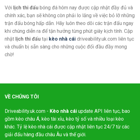
Với
lịch thi đấu
bóng đá hôm nay được cập nhật đầy đủ và
chính xác, bạn sẽ không còn phải lo lắng về việc bỏ lỡ những
trận đấu bóng hấp dẫn. Hãy luôn theo dõi các trận đấu ngay
khi chúng diễn ra để tận hưởng từng phút giây kịch tính. Cập
nhật
lịch thi đấu
tại
kèo nhà cái
driveability.uk.com liên tục
và chuẩn bị sẵn sàng cho những cuộc đối đầu đầy mong
chờ!
VỀ CHÚNG TÔI
Driveability.uk.com -
Kèo nhà cái
update API liên tục, bao
gồm kèo châu Á, kèo tài xỉu, kèo tỷ số và nhiều loại kèo
khác. Tỷ lệ kèo nhà cái được cập nhật liên tục 24/7 từ các
giải đấu hàng đầu châu Âu và thế giới.