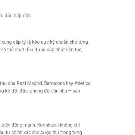
ải đấu hấp dẫn.
i cung cấp tỷ lệ kèo cực kỳ chuẩn cho từng
èo thẻ phạt đều được cập nhật liên tục,
đấu của Real Madrid, Barcelona hay Atletico
ống kê đối đầu, phong độ sân nhà – sân
ên biến động mạnh. Keonhacai không chỉ
ầu tư chính xác cho cược thủ trong từng