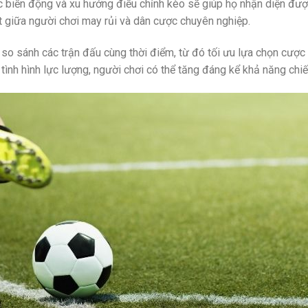
biến động và xu hướng điều chỉnh kèo sẽ giúp họ nhận diện được đ
t giữa người chơi may rủi và dân cược chuyên nghiệp.
 so sánh các trận đấu cùng thời điểm, từ đó tối ưu lựa chọn cược
 tình hình lực lượng, người chơi có thể tăng đáng kể khả năng chi