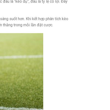
âu là “kèo dụ”, đâu là tỷ lệ có lợi. Đây
 sáng suốt hơn. Khi kết hợp phân tích kèo
ến thắng trong mỗi lần đặt cược.