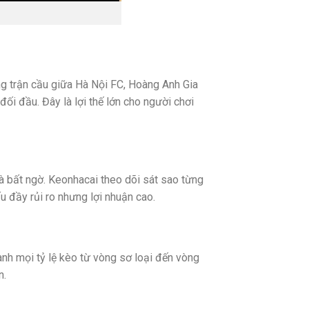
ng trận cầu giữa Hà Nội FC, Hoàng Anh Gia
đối đầu. Đây là lợi thế lớn cho người chơi
 bất ngờ. Keonhacai theo dõi sát sao từng
u đầy rủi ro nhưng lợi nhuận cao.
anh mọi tỷ lệ kèo từ vòng sơ loại đến vòng
n.