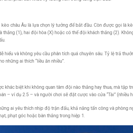
kèo châu Âu là lựa chọn lý tưởng để bắt đầu. Còn được gọi là kè
 thắng (1), hai đội hòa (X) hoặc có thể đội khách thắng (2). Khô
ấu.
dễ hiểu và không yêu cầu phân tích quá chuyên sâu. Tỷ lệ trả thư
o những ai thích “liều ăn nhiều”.
ợc khác biệt khi không quan tâm đội nào thắng hay thua, mà tập t
n – ví dụ 2.5 – và người chơi sẽ đặt cược vào cửa “Tài” (nhiều hơn
ng ai yêu thích nhịp độ trận đấu, khả năng tấn công và phòng ng
ạt, phạt góc hoặc bàn thắng trong hiệp 1.